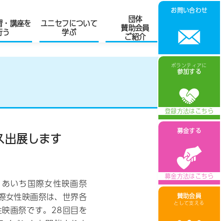
お問い合わせ
団体
習・講座を
ユニセフについて
賛助会員
行う
学ぶ
ご紹介
ボランティアに
参加する
募金する
ース出展します
回 あいち国際女性映画祭
際女性映画祭は、世界各
賛助会員
として支える
映画祭です。28回目を