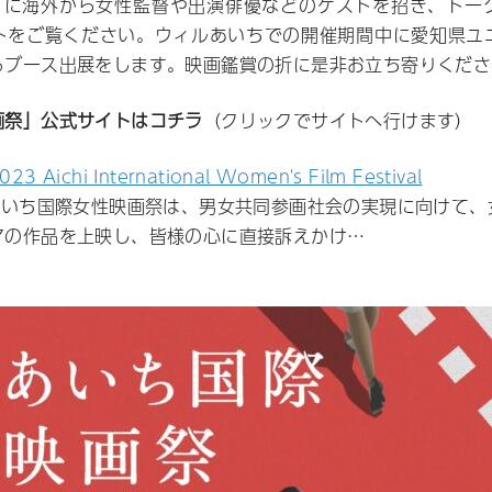
りに海外から女性監督や出演俳優などのゲストを招き、トー
トをご覧ください。ウィルあいちでの開催期間中に愛知県ユ
るブース出展をします。映画鑑賞の折に是非お立ち寄りくださ
画祭」公式サイトはコチラ
（クリックでサイトへ行けます）
chi International Women's Film Festival
たあいち国際女性映画祭は、男女共同参画社会の実現に向けて
マの作品を上映し、皆様の心に直接訴えかけ…