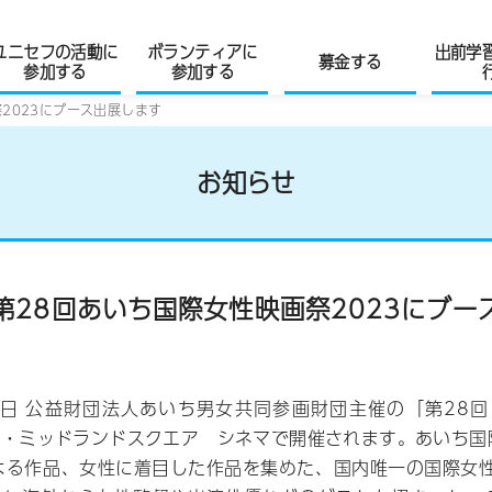
ユニセフの活動に
ボランティアに
出前学
募金する
参加する
参加する
祭2023にブース出展します
お知らせ
8 第28回あいち国際女性映画祭2023にブ
18日 公益財団法人あいち男女共同参画財団主催の「第28
ち・ミッドランドスクエア シネマで開催されます。あいち国
よる作品、女性に着目した作品を集めた、国内唯一の国際女性