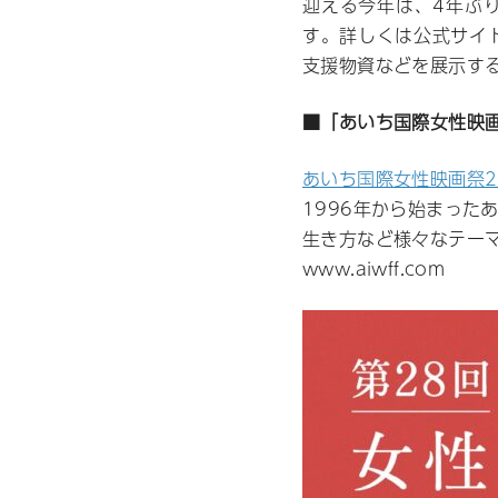
迎える今年は、4年ぶ
す。詳しくは公式サイ
支援物資などを展示す
■「あいち国際女性映
あいち国際女性映画祭2023 Ai
1996年から始まっ
生き方など様々なテー
www.aiwff.com