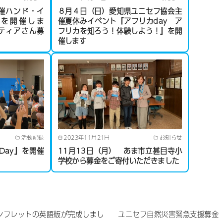
催ハンド・イ
８月４日（日）愛知県ユニセフ協会主
を開催しま
催夏休みイベント『アフリカday ア
ィアさん募
フリカを知ろう！体験しよう！』を開
催します
活動記録
2023年11月21日
お知らせ
Day』を開催
11月13日（月） あま市立甚目寺小
学校から募金をご寄付いただきました
ンフレットの英語版が完成しまし
ユニセフ自然災害緊急支援募金