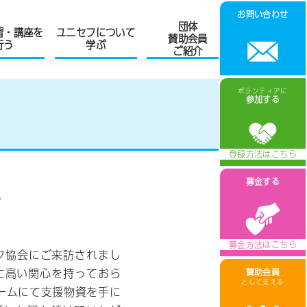
お問い合わせ
団体
習・講座を
ユニセフについて
賛助会員
行う
学ぶ
ご紹介
ボランティアに
参加する
募金する
た
フ協会にご来訪されまし
に高い関心を持っておら
賛助会員
として支える
ームにて支援物資を手に