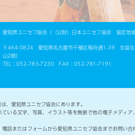
愛知県ユニセフ協会（（公財）日本ユニセフ協会 協定地
〒464-0824 愛知県名古屋市千種区稲舟通1-39 生
山2階）
TEL：052-783-7230 FAX：052-781-7191
権は、愛知県ユニセフ協会にあります。
れている文字、写真、イラスト等を無断で他の電子メディア
、電話またはフォームから愛知県ユニセフ協会までお問い合