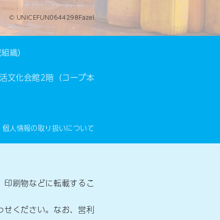
© UNICEFUN0644298Fazel
域組織）
協生活文化会館2階（コープ本
個人情報の取り扱いについて
、印刷物などに転載するこ
わせください。なお、営利