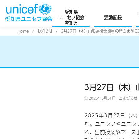
愛知県
ユニセフ協会
活動記録
を知る
コ
Home
お知らせ
3月27日（木）山形県議会議員の皆さまが
ン
テ
ン
ツ
へ
移
3月27日（木
動
2025年3月31日
お知らせ
2025年3月27日（
た。ユニセフやユニセ
れ、出前授業やブース