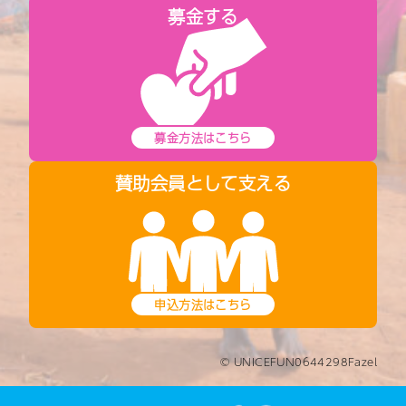
募金する
募金方法はこちら
賛助会員として支える
申込方法はこちら
© UNICEFUN0644298Fazel